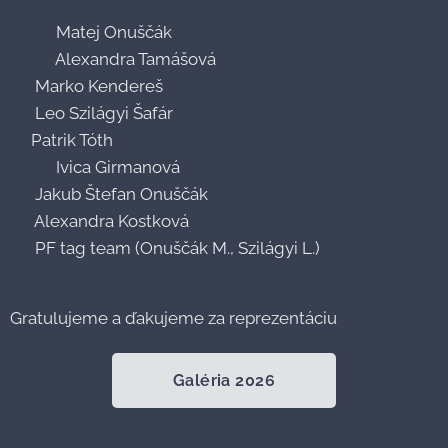
🥇🥉 Matej Onuščák
🥇🥉 Alexandra Tamášová
🥇 Marko Kendereš
🥇 Leo Szilágyi Šafár
🥈Patrik Tóth
🥉🥉 Ivica Girmanová
🥉 Jakub Štefan Onuščák
🥉 Alexandra Kostková
🥉 PF tag team (Onuščák M., Szilágyi L.)
Gratulujeme a ďakujeme za reprezentáciu👏🙏
Galéria 2026