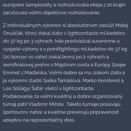
európske šampionáty a rozhodcovská ekipa z 10 krajín
zaručovala veľmi objektívne rozhodovanie.
Z individuálnych výkonov si absolutórium zaslúži Matej
Onuščák, ktorý získal zlato v lightcontacte ml.kadetov
do 37 kg po 3 výhrach, kde predvádzal suverénne a
vyspelé výkony a v pointfightingu ml.kadetov do 37 kg
(20 borcov vo váhe) získal bronz po 2 výhrach a
semifinálovej prehre s Majstrom sveta a Európy Szepe
Emmet z Maďarska. Veĺmi dobre sa mu ziskom zlata a
ja výkonmi zladili Saška Tamášová, Marko Kendereš a
Leo Szilágyi Šafár všetci v lightcontacte.
Poďakovanie za veľmi kvalitný a dobre organizovaný
turnaj patri Vladimir Minda . Takéto turnaje posúvajú
športovcov nahor a kvalitne preverujú pripravenosť
adeptov na reprezentačný dres.