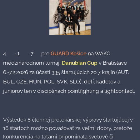
4🥇 - 1🥈 - 7🥉 pre
GUARD Košice
na WAKO
medzinárodnom turnaji
Danubian Cup
v Bratislave
6.-7.2.2026 za účasti 335 štartujúcich zo 7 krajín (AUT,
BUL, CZE, HUN, POL, SVK, SLO), detí, kadetov a
juniorov len v disciplínach pointfighting a lightcontact.
Výsledok 8 člennej pretekárskej výpravy štartujúcej v
16 štartoch možno považovať za veľmi dobrý, pretože
konkurencia na tatami pripomínala svetové či