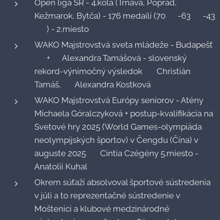
Open liga SR - 4.kolá (Trnava, Poprad,
Kežmarok, Bytča) - 176 medailí (70🥇 -63🥈 -43
🥉 ) - 2.miesto
WAKO Majstrovstvá sveta mládeže - Budapešť
🥇 +🥇 Alexandra Tamášová - slovenský
rekord-výnimočný výsledok 🥉 Christián
Tamáš, 🥉 Alexandra Kostková
WAKO Majstrovstvá Európy seniorov - Atény🥉
Michaela Góralczyková + postup-kvalifikácia na
Svetové hry 2025 (World Games-olympiáda
neolympijských športov) v Čengdu (Čína) v
auguste 2025 🥉 Cintia Czégény 5.miesto -
Anatolii Kuhal
Okrem súťaží absolvoval športové sústredenia
v júli a to reprezentačné sústredenie v
Moštenici a klubové medzinárodné