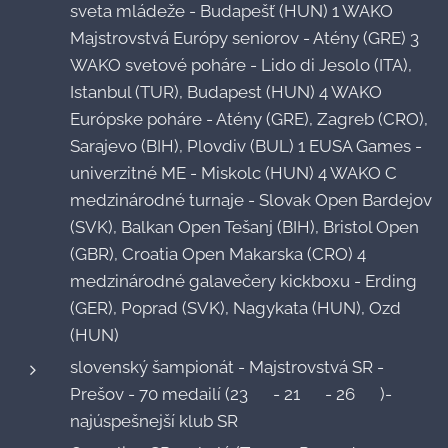
sveta mládeže - Budapešť (HUN) 1 WAKO
Majstrovstvá Európy seniorov - Atény (GRE) 3
WAKO svetové poháre - Lido di Jesolo (ITA),
Istanbul (TUR), Budapest (HUN) 4 WAKO
Európske poháre - Atény (GRE), Zagreb (CRO),
Sarajevo (BIH), Plovdiv (BUL) 1 EUSA Games -
univerzitné ME - Miskolc (HUN) 4 WAKO C
medzinárodné turnaje - Slovak Open Bardejov
(SVK), Balkan Open Tešanj (BIH), Bristol Open
(GBR), Croatia Open Makarska (CRO) 4
medzinárodné galavečery kickboxu - Erding
(GER), Poprad (SVK), Nagykata (HUN), Ozd
(HUN)
slovenský šampionát - Majstrovstvá SR -
Prešov - 70 medailí (23🥇 - 21🥈 - 26🥉 )-
najúspešnejší klub SR