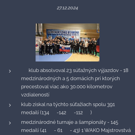
27.12.2024
🥊 klub absolvoval 23 súťažných výjazdov - 18
medzinárodných a 5 domácich pri ktorých
precestoval viac ako 30.000 kilometrov
vzdialeností
klub získal na týchto súťažiach spolu 391
medailí (134🥇 -142🥈 -112🥉 )
medzinárodné turnaje a šampionáty - 145
medailí (41🥇 - 61🥈 - 43) 1 WAKO Majstrovstvá