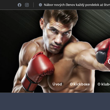
Nábor nových členov každý pondelok aż štvr
Úvod
O kickboxe
O klub