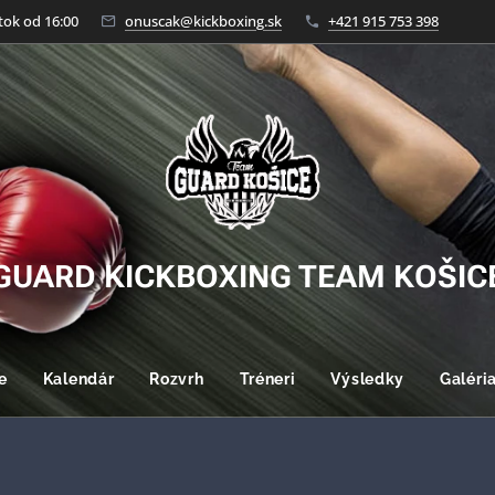
tok od 16:00
onuscak@kickboxing.sk
+421 915 753 398
GUARD KICKBOXING TEAM KOŠIC
e
Kalendár
Rozvrh
Tréneri
Výsledky
Galéri