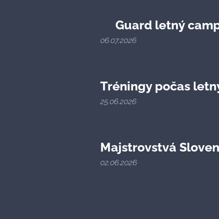
☀️
Guard letný cam
06.07.2026
Tréningy počas letn
25.06.2026
Majstrovstvá Slove
02.06.2026