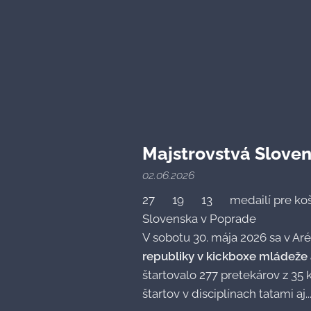
Majstrovstvá Slove
02.06.2026
27🥇 19🥈 13🥉 medailí pre ko
Slovenska v Poprade
V sobotu 30. mája 2026 sa v Ar
republiky v kickboxe
mládeže 
štartovalo 277 pretekárov z 35 
štartov v disciplínach tatami aj..