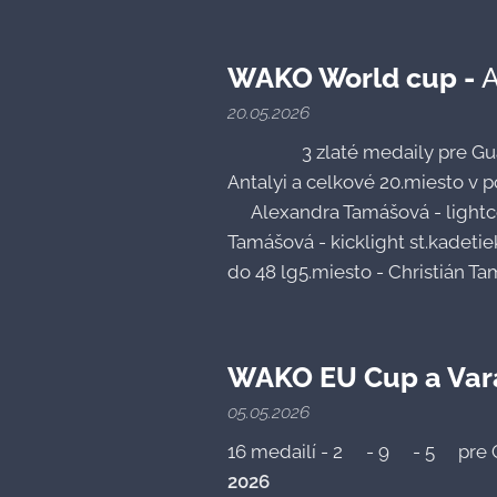
WAKO World cup -
A
20.05.2026
🥇🥇🥇 3 zlaté medaily pre Gu
Antalyi a celkové 20.miesto v po
🥇Alexandra Tamášová - lightc
Tamášová - kicklight st.kadetie
do 48 lg5.miesto - Christián Ta
WAKO EU Cup a Var
05.05.2026
16 medailí - 2🥇- 9🥈- 5🥉pre
2026