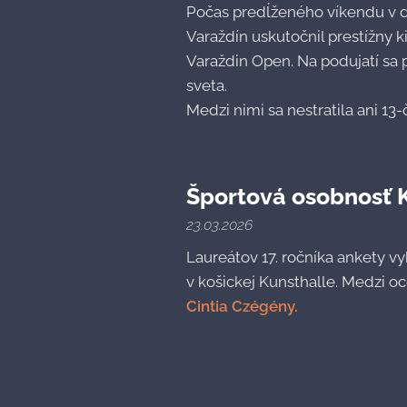
Počas predĺženého víkendu v d
Varaždín uskutočnil prestížny
Varaždin Open. Na podujatí sa p
sveta.
Medzi nimi sa nestratila ani 13-č
Športová osobnosť 
23.03.2026
Laureátov 17. ročníka ankety vy
v košickej Kunsthalle. Medzi o
Cintia Czégény.