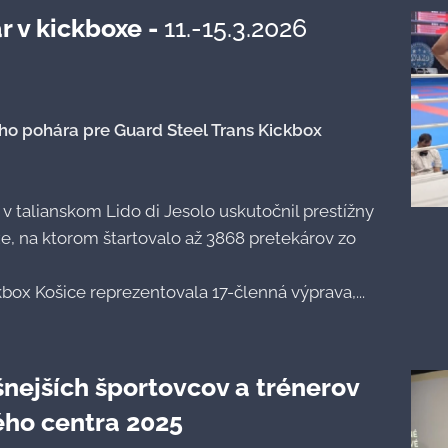
 v kickboxe -
11.-15.3.2026
ho pohára pre Guard Steel Trans Kickbox
 v talianskom Lido di Jesolo uskutočnil prestížny
, na ktorom štartovalo až 3868 pretekárov zo
box Košice reprezentovala 17-členná výprava,...
nejších športovcov a trénerov
ho centra 2025