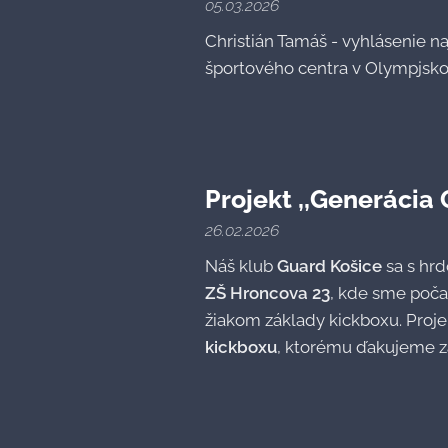
05.03.2026
Christián Tamáš - vyhlásenie 
športového centra v Olympjsk
Projekt ,,Generácia
26.02.2026
Náš klub
Guard Košice
sa s hrd
ZŠ Hroncova 23
, kde sme poča
žiakom základy kickboxu. Projek
kickboxu
, ktorému ďakujeme z