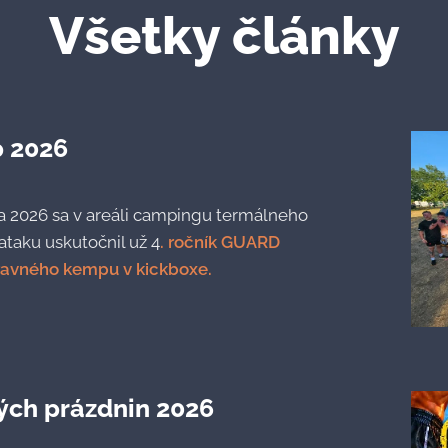
Všetky články
p 2026
júla 2026 sa v areáli campingu termálneho
taku uskutočnil už 4
. ročník GUARD
ravného kempu v kickboxe.
ých prázdnin 2026