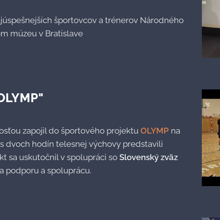
najúspešnejších športovcov a trénerov Národného
om múzeu v Bratislave
 OLYMP"
osťou zapojil do športového projektu
OLYMP
na
s dvoch hodín telesnej výchovy predstavili
t sa uskutočnil v spolupráci so
Slovenský zväz
a podporu a spoluprácu.