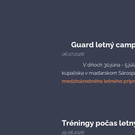
☀️
Guard letný cam
06.07.2026
🇸🇰🤝 🇭🇺 V dňoch 30.júna - 5.
kúpaliska v maďarskom Sárospa
medzinárodného letného príp
Tréningy počas letn
25.06.2026