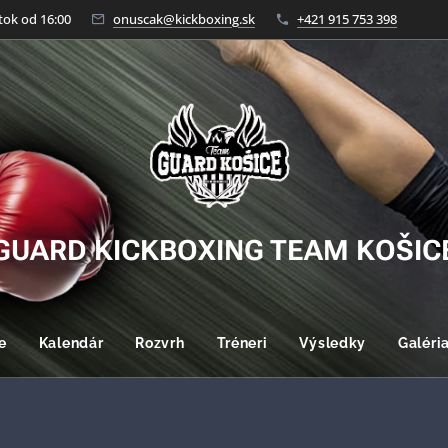
tok od 16:00
onuscak@kickboxing.sk
+421 915 753 398
GUARD KICKBOXING TEAM KOŠIC
e
Kalendár
Rozvrh
Tréneri
Výsledky
Galéri