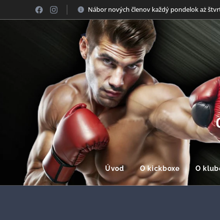
Nábor nových členov každý pondelok aż štvr
Úvod
O kickboxe
O klub