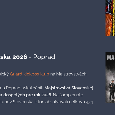
nska 2026
- Poprad
šický
Guard kickbox klub
na Majstrovstvách
éna Poprad uskutočnili
Majstrovstvá Slovenskej
a dospelých pre rok 2026
. Na šampionáte
klubov Slovenska, ktorí absolvovali celkovo 434
.