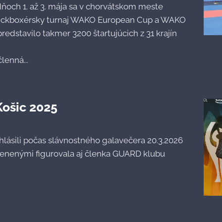
ňoch 1. až 3. mája sa v chorvátskom meste
 kickboxérsky turnaj WAKO European Cup a WAKO
redstavilo takmer 3200 štartujúcich z 31 krajín
lenná...
Košic 2025
hlásili počas slávnostného galavečera 20.3.2026
cenenými figurovala aj členka GUARD klubu