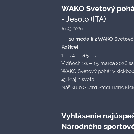
WAKO Svetový pohár
-
Jesolo (ITA)🇮🇹
16.03.2026
🥊 10 medailí z WAKO Svetové
Košice!
1🥇, 4🥈 a 5🥉.
V dňoch 10. – 15. marca 2026 sa
WAKO Svetový pohár v kickboxe
43 krajín sveta.
Náš klub Guard Steel Trans Kick
Vyhlásenie najúspeš
Národného športové