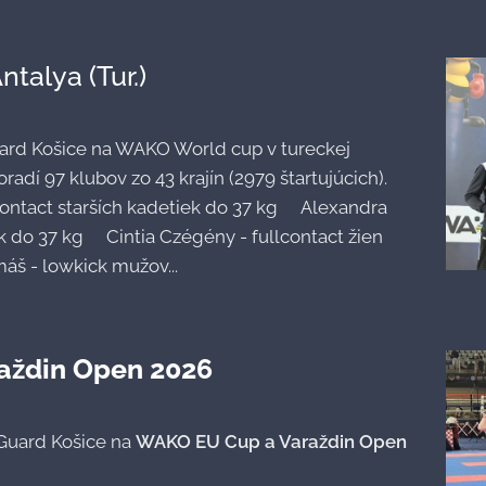
ntalya (Tur.) 🇹🇷
ard Košice na WAKO World cup v tureckej
radí 97 klubov zo 43 krajín (2979 štartujúcich).
ontact starších kadetiek do 37 kg🥇Alexandra
k do 37 kg🥇Cintia Czégény - fullcontact žien
máš - lowkick mužov...
aždin Open 2026
 Guard Košice na
WAKO EU Cup a Varaždin Open